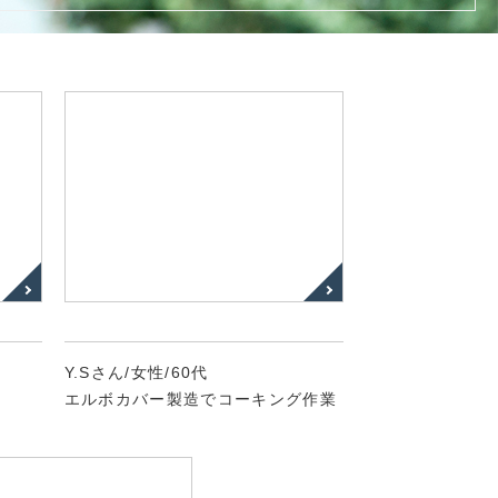
Y.Sさん/女性/60代
エルボカバー製造でコーキング作業