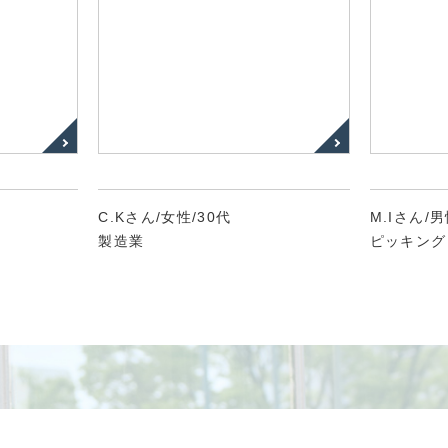
C.Kさん/女性/30代
M.Iさん/男
製造業
ピッキング