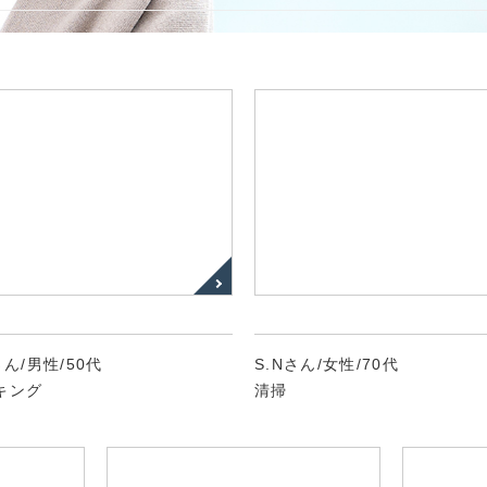
さん/男性/50代
S.Nさん/女性/70代
キング
清掃