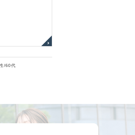
性/60代