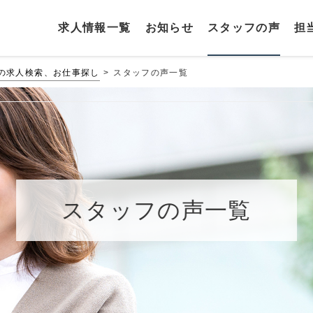
求人情報一覧
お知らせ
スタッフの声
担
介の求人検索、お仕事探し
スタッフの声一覧
スタッフの声一覧