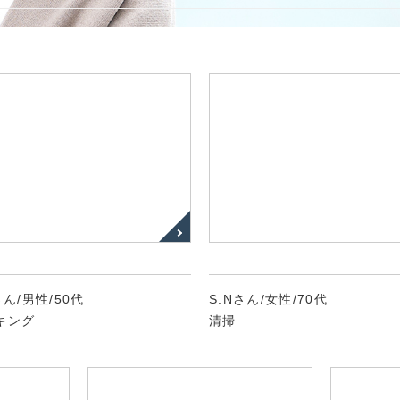
さん/男性/50代
S.Nさん/女性/70代
キング
清掃