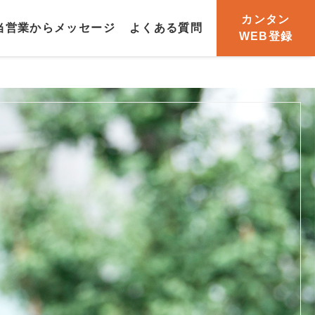
カンタン
当営業からメッセージ
よくある質問
WEB登録