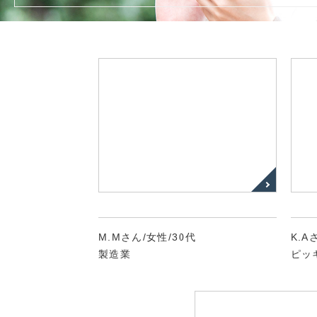
M.Mさん/女性/30代
K.A
製造業
ピッ