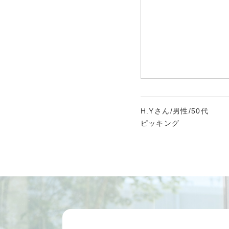
H.Yさん/男性/50代
ピッキング