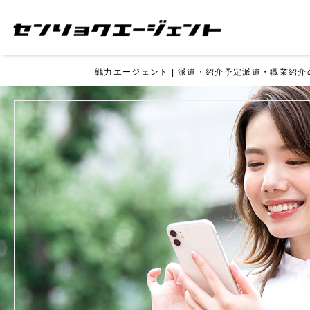
戦力エージェント | 派遣・紹介予定派遣・職業紹