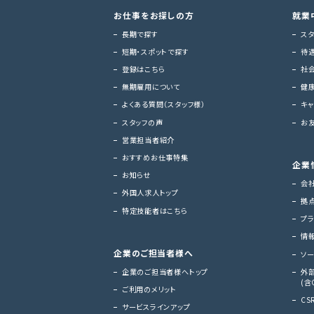
お仕事をお探しの方
就業
長期で探す
ス
短期・スポットで探す
待
登録はこちら
社
無期雇用について
健
よくある質問（スタッフ様）
キ
スタッフの声
お
営業担当者紹介
おすすめお仕事特集
企業
お知らせ
会
外国人求人トップ
拠
特定技能者はこちら
プ
情
企業のご担当者様へ
ソ
企業のご担当者様へトップ
外
(含
ご利用のメリット
CS
サービスラインアップ